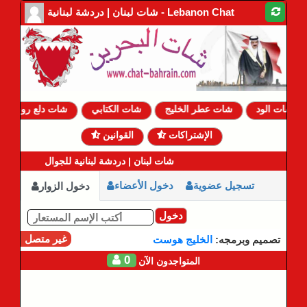
شات لبنان | دردشة لبنانية - Lebanon Chat
شات الود
شات عطر الخليج
شات الكتابي
شات دلع روحي
الإشتراكات
القوانين
شات لبنان | دردشة لبنانية للجوال
تسجيل عضوية
دخول الأعضاء
دخول الزوار
دخول
غير متصل
تصميم وبرمجه:
الخليج هوست
0
المتواجدون الآن