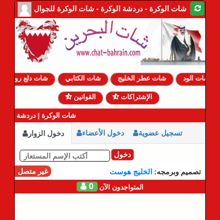
شات الوكرة - دردشة الوكرة - شات الوكرة للجوال
شات الود
شات عطر الخليج
شات الكتابي
شات دلع روحي
الإشتراكات
القوانين
شات الوكرة | دردشة الوكرة 
تسجيل عضوية
دخول الأعضاء
دخول الزوار
دخول
غير متصل
تصميم وبرمجه:
الخليج هوست
0
المتواجدون الآن