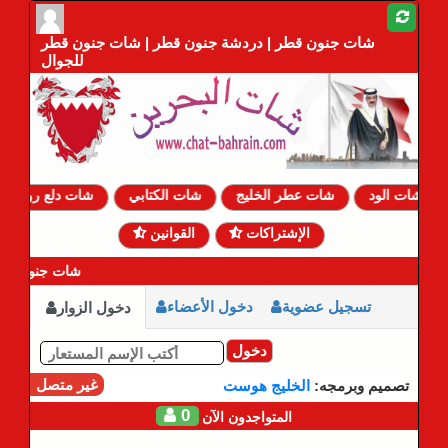
شات جنون قطر | دردشة جنون قطر | شات جنون قطر
للجوال
شات الود
شات عطر الخليج
شات الكتابي
شات دلع روحي
الإشتراكات
القوانين
شات جنون قطر 
تسجيل عضوية
دخول الأعضاء
دخول الزوار
دخول
غير متصل
تصميم وبرمجه:
الخليج هوست
0
المتواجدون الآن