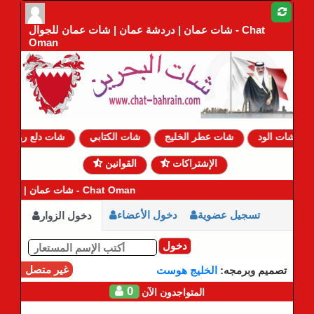
شات عمان | دردشة عمان | شات عمان للجوال - Chat
Oman
شات الود
شات عطر الخليج
شات الكتابي
شات دلع روحي
الإشتراكات
القوانين
شات عمان | دردشة عمانية - Chat Oman
تسجيل عضوية
دخول الأعضاء
دخول الزوار
دخول
غير متصل
تصميم وبرمجه:
الخليج هوست
0
المتواجدون الآن