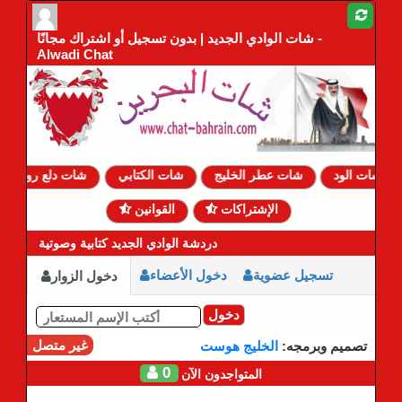
شات الوادي الجديد | بدون تسجيل أو اشتراك مجانًا -
Alwadi Chat
شات الود
شات عطر الخليج
شات الكتابي
شات دلع روحي
الإشتراكات
القوانين
دردشة الوادي الجديد كتابية وصوتية
تسجيل عضوية
دخول الأعضاء
دخول الزوار
دخول
غير متصل
تصميم وبرمجه:
الخليج هوست
0
المتواجدون الآن