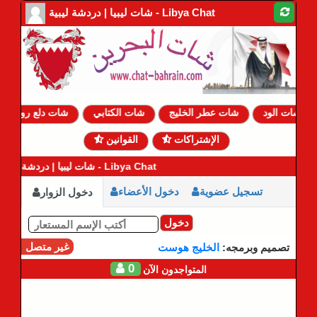
شات ليبيا | دردشة ليبية - Libya Chat
شات الود
شات عطر الخليج
شات الكتابي
شات دلع روحي
الإشتراكات
القوانين
شات ليبيا | دردشة ليبية - Libya Chat
تسجيل عضوية
دخول الأعضاء
دخول الزوار
دخول
غير متصل
تصميم وبرمجه:
الخليج هوست
0
المتواجدون الآن