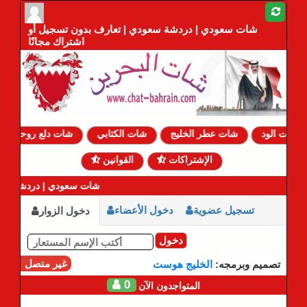
شات سعودي | دردشة سعودي | تعارف بدون تسجيل أو
اشتراك مجانًا
شات الود
شات عطر الخليج
شات الكتابي
شات دلع روحي
الإشتراكات
القوانين
شات سعودي | دردشة سعو
تسجيل عضوية
دخول الأعضاء
دخول الزوار
دخول
غير متصل
تصميم وبرمجه:
الخليج هوست
0
المتواجدون الآن